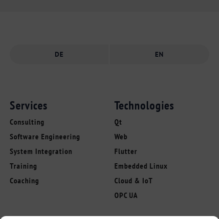
DE
EN
Services
Technologies
Consulting
Qt
Software Engineering
Web
System Integration
Flutter
Training
Embedded Linux
Coaching
Cloud & IoT
OPC UA