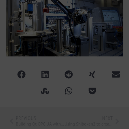
PREVIOUS
NEXT
Building Qt OPC UA with open62541
Using Shiboken2 to create Python bindings for a Qt library