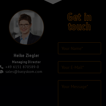
Get in
touch
Y
o
u
Heike Ziegler
r
Managing Director
E
N
+49 6151 870589-0
-
a
sales@basyskom.com
M
m
a
e
C
i
*
o
l
*
m
-
m
A
e
d