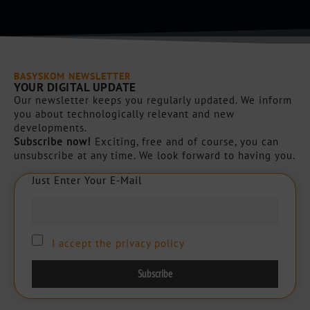
h
a
*
BASYSKOM NEWSLETTER
YOUR DIGITAL UPDATE
Our newsletter keeps you regularly updated. We inform
you about technologically relevant and new
developments.
Subscribe now!
Exciting, free and of course, you can
unsubscribe at any time. We look forward to having you.
Just Enter Your E-Mail
J
u
s
t
E
n
t
e
r
Y
o
u
r
E
-
M
a
i
l
I accept the privacy policy