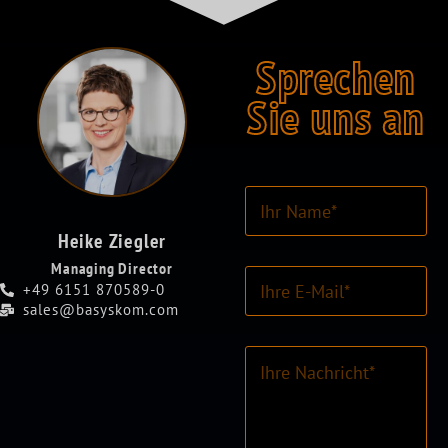
Sprechen
Sie uns an
I
h
r
Heike Ziegler
N
Managing Director
E
a
+49 6151 870589-0
-
m
sales@basyskom.com
M
e
a
*
K
i
o
l
m
-
m
A
e
d