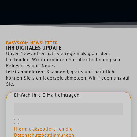
h
a
*
BASYSKOM NEWSLETTER
IHR DIGITALES UPDATE
Unser Newsletter hält Sie regelmäßig auf dem
Laufenden. Wir informieren Sie über technologisch
Relevantes und Neues.
Jetzt abonnieren!
Spannend, gratis und natürlich
können Sie sich jederzeit abmelden. Wir freuen uns auf
Sie.
Einfach Ihre E-Mail eintragen
E
i
n
f
a
c
h
I
h
r
e
E
-
M
a
i
l
e
i
n
t
r
a
g
e
n
Hiermit akzeptiere ich die
Datenschutzbestimmungen