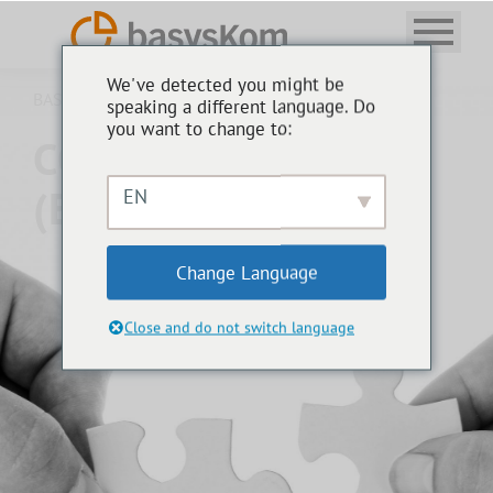
We've detected you might be
BASYSKOM ANWENDUNGSENTWICKLUNG
speaking a different language. Do
you want to change to:
COOKIE-RICHTLINIE
(EU)
EN
Change Language
Close and do not switch language
Es wurden keine Überschriften auf dieser Seite gefunden.