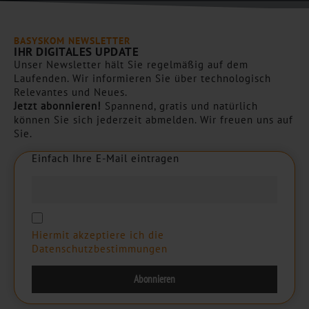
BASYSKOM NEWSLETTER
IHR DIGITALES UPDATE
Unser Newsletter hält Sie regelmäßig auf dem
Laufenden. Wir informieren Sie über technologisch
Relevantes und Neues.
Jetzt abonnieren!
Spannend, gratis und natürlich
können Sie sich jederzeit abmelden. Wir freuen uns auf
Sie.
Einfach Ihre E-Mail eintragen
E
i
n
f
a
c
h
I
h
r
e
E
-
M
a
i
l
e
i
n
t
r
a
g
e
n
Hiermit akzeptiere ich die
Datenschutzbestimmungen