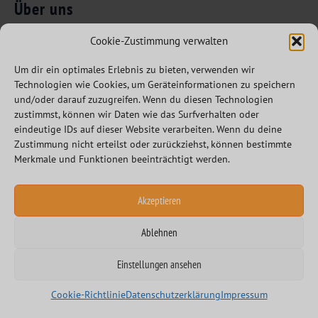
Über uns
Folgen Sie uns
Innovation Leaders
Cookie-Zustimmung verwalten
Kompetenzen
Um dir ein optimales Erlebnis zu bieten, verwenden wir
Branchen
Technologien wie Cookies, um Geräteinformationen zu speichern
Referenzen
und/oder darauf zuzugreifen. Wenn du diesen Technologien
zustimmst, können wir Daten wie das Surfverhalten oder
Partner
eindeutige IDs auf dieser Website verarbeiten. Wenn du deine
Karriere
Zustimmung nicht erteilst oder zurückziehst, können bestimmte
Merkmale und Funktionen beeinträchtigt werden.
Akzeptieren
Ablehnen
Datenschutzerklärung
Impressum
Einstellungen ansehen
Allgemeine und besondere Geschäftsbedingungen
Cookie-Richtlinie
Datenschutzerklärung
Impressum
Cookie-Richtlinie (EU)