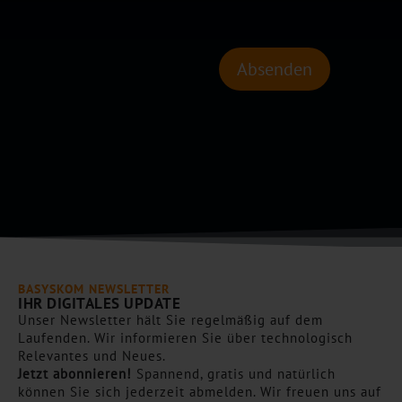
l
i
b
l
c
o
e
h
x
s
Absenden
t
e
C
*
n
a
*
p
t
c
h
a
*
BASYSKOM NEWSLETTER
IHR DIGITALES UPDATE
Unser Newsletter hält Sie regelmäßig auf dem
Laufenden. Wir informieren Sie über technologisch
Relevantes und Neues.
Jetzt abonnieren!
Spannend, gratis und natürlich
können Sie sich jederzeit abmelden. Wir freuen uns auf