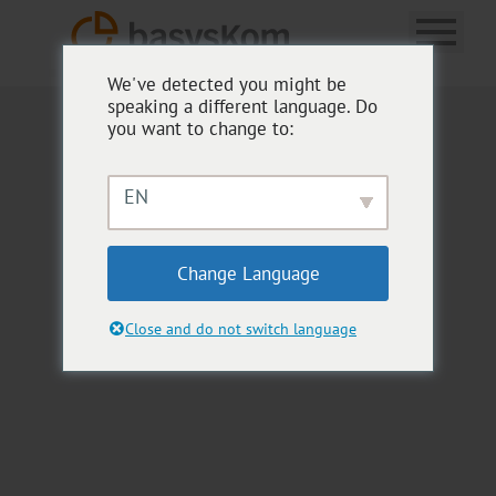
We've detected you might be
BASYSKOM ANWENDUNGSENTWICKLUNG
speaking a different language. Do
you want to change to:
NEWSLETTER
EN
Change Language
Es wurden keine Überschriften auf dieser Seite gefunden.
Close and do not switch language