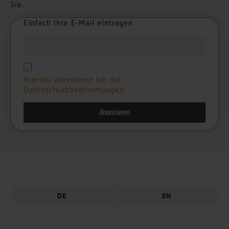
Sie.
Einfach Ihre E-Mail eintragen
E
i
n
f
a
c
h
I
h
r
e
E
-
M
a
i
l
e
i
n
t
r
a
g
e
n
Hiermit akzeptiere ich die
Datenschutzbestimmungen
DE
EN