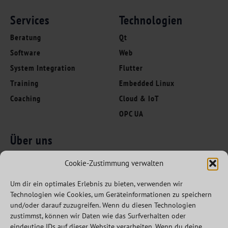
Services
Technologien
Beratung
Qt
Software
Web
System Integration
Flutter
Training
Embedded Linux
Coaching
Cloud & IoT
OPC UA
Über uns
Folgen Sie uns
Innovation Leaders
Cookie-Zustimmung verwalten
Kompetenzen
Um dir ein optimales Erlebnis zu bieten, verwenden wir
Branchen
Technologien wie Cookies, um Geräteinformationen zu speichern
Referenzen
und/oder darauf zuzugreifen. Wenn du diesen Technologien
zustimmst, können wir Daten wie das Surfverhalten oder
Partner
eindeutige IDs auf dieser Website verarbeiten. Wenn du deine