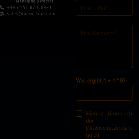
Managing Director
E
a
+49 6151 870589-0
-
m
sales@basyskom.com
M
e
a
*
K
i
o
l
m
-
m
A
e
d
n
r
t
e
a
s
r
I
Was ergibt 4 + 4 * 0?
s
o
n
e
d
d
*
e
i
r
v
N
C
i
Hiermit stimme ich
a
h
d
der
c
e
u
Datenschutzerkläru
h
c
e
ng
zu.
r
k