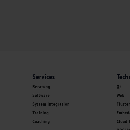
Services
Tech
Beratung
Qt
Software
Web
System Integration
Flutte
Training
Embed
Coaching
Cloud 
OPC U