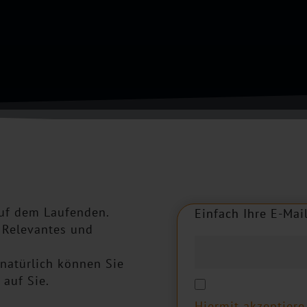
auf dem Laufenden.
Einfach Ihre E-Mai
E
i
n
f
a
c
h
I
h
r
e
E
-
M
a
i
 Relevantes und
natürlich können Sie
 auf Sie.
Hiermit akzeptier