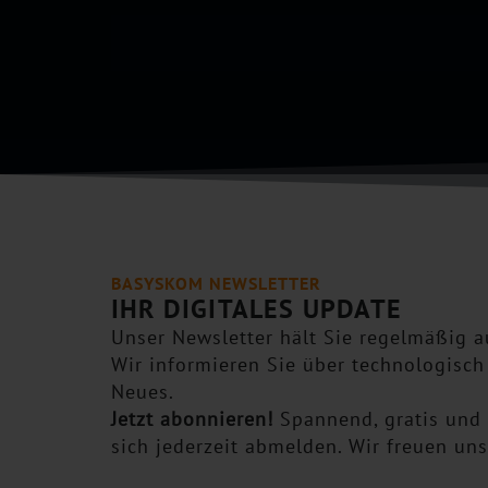
a
n
p
*
t
c
h
a
*
BASYSKOM NEWSLETTER
IHR DIGITALES UPDATE
Unser Newsletter hält Sie regelmäßig 
Wir informieren Sie über technologisch
Neues.
Jetzt abonnieren!
Spannend, gratis und 
sich jederzeit abmelden. Wir freuen uns