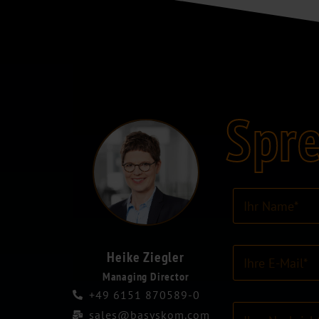
Spre
I
h
r
N
E
a
Heike Ziegler
-
m
Managing Director
M
e
+49 6151 870589-0
a
*
K
i
sales@basyskom.com