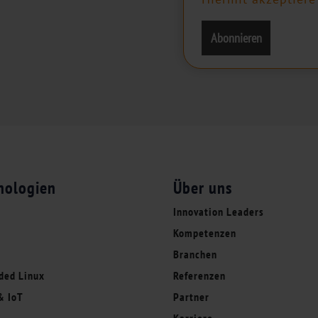
nologien
Über uns
Innovation Leaders
Kompetenzen
r
Branchen
ded Linux
Referenzen
& IoT
Partner
A
Karriere