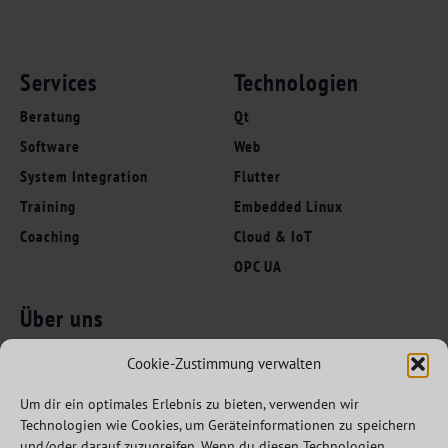
Services
Technologien
Beratung
Qt
Software
Web
System Integration
Flutter
Training
Embedded Linux
Coaching
Cloud & IoT
OPC UA
Über uns
Folgen Sie uns
Innovation Leaders
Cookie-Zustimmung verwalten
Kompetenzen
Um dir ein optimales Erlebnis zu bieten, verwenden wir
Branchen
Technologien wie Cookies, um Geräteinformationen zu speichern
Referenzen
und/oder darauf zuzugreifen. Wenn du diesen Technologien