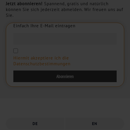
Jetzt abonnieren!
Spannend, gratis und natürlich
können Sie sich jederzeit abmelden. Wir freuen uns auf
Sie.
Einfach Ihre E-Mail eintragen
E
i
n
f
a
c
h
I
h
r
e
E
-
M
a
i
l
e
i
n
t
r
a
g
e
n
Hiermit akzeptiere ich die
Datenschutzbestimmungen
DE
EN