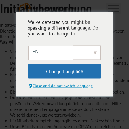
Initiativbewerbung
We've detected you might be
Initiativbewerbung, Voll- oder Teilzeit, Gilching, Interne
speaking a different language. Do
Dienstleitungen, Festanstellung, Erfahrung, 2-5 Jahre, Personalwesen,
you want to change to:
Recruiting/Beschaffung
Was wir bieten
EN
Von Beginn an sind wir per du und möchten es dir durch
ein umfassendes Onboarding erleichtern, dich auch schon vor
Deinem ersten Arbeitstag als fester Bestandteil des UX Teams zu
fühlen.
Change Language
Kooperation, Nachhaltigkeit, Exzellenz und Menschlichkeit –
diese Werte stehen bei uns nicht auf glänzendem Papier, sondern
Close and do not switch language
sind unsere gelebten Überzeugungen.
Bis zu 80% Homeoffice pro Woche sind auf jeden Fall möglich.
Durch regelmäßige Feedbackgespräche kannst du deine
persönliche Weiterentwicklung definieren und dich mit Hilfe
unserer internen Lernprogramme sowie durch externe
Weiterbildungskurse weiterentwickeln.
Für Mitarbeiterempfehlungen gibt es einen Dankeschön-Bonus.
Unser Büro ist mit dem Auto wie mit ÖPNV gut erreichbar, in