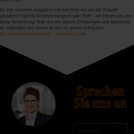
Du bist motiviert, engagiert und möchtest mit uns die Zukunft
gestalten? Egal ob BerufseinsteigerIn oder Profi – wir freuen uns über
deine Bewerbung! Teile uns mit, welche Erfahrungen und Kenntnisse
du mitbringst und warum du bei uns genau richtig bist.
Für diese Stelle bewerben
zurück zur Liste
Sprechen
Sie uns an
I
h