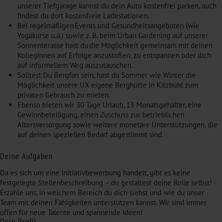
unserer Tiefgarage kannst du dein Auto kostenfrei parken, auch
findest du dort kostenfreie Ladestationen.
Bei regelmäßigen Events und Gesundheitsangeboten (wie
Yogakurse u.ä.) sowie z. B. beim Urban Gardening auf unserer
Sonnenterasse hast du die Möglichkeit gemeinsam mit deinen
KollegInnen auf Erfolge anzustoßen, zu entspannen oder dich
auf informellem Weg auszutauschen.
Solltest Du Bergfan sein, hast du Sommer wie Winter die
Möglichkeit unsere UX eigene Berghütte in Kitzbühl zum
privaten Gebrauch zu mieten.
Ebenso bieten wir 30 Tage Urlaub, 13 Monatsgehälter, eine
Gewinnbeteiligung, einen Zuschuss zur betrieblichen
Altersversorgung sowie weitere monetäre Unterstützungen, die
auf deinen speziellen Bedarf abgestimmt sind.
Deine Aufgaben
Da es sich um eine Initiativbewerbung handelt, gibt es keine
festgelegte Stellenbeschreibung – du gestaltest deine Rolle selbst!
Erzähle uns, in welchem Bereich du dich siehst und wie du unser
Team mit deinen Fähigkeiten unterstützen kannst. Wir sind immer
offen für neue Talente und spannende Ideen!
Dein Profil