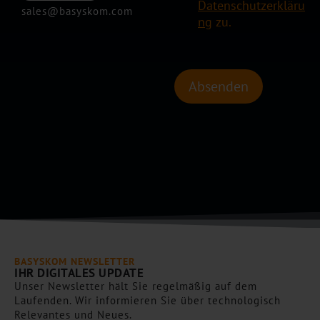
c
e
u
Datenschutzerkläru
sales@basyskom.com
h
c
e
ng
zu.
r
k
l
i
b
l
c
o
e
h
x
s
Absenden
t
e
C
*
n
a
*
p
t
c
h
a
*
BASYSKOM NEWSLETTER
IHR DIGITALES UPDATE
Unser Newsletter hält Sie regelmäßig auf dem
Laufenden. Wir informieren Sie über technologisch
Relevantes und Neues.