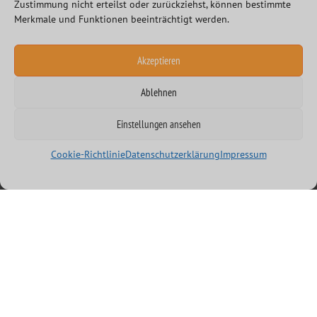
Zustimmung nicht erteilst oder zurückziehst, können bestimmte
Merkmale und Funktionen beeinträchtigt werden.
Akzeptieren
Ablehnen
Einstellungen ansehen
Cookie-Richtlinie
Datenschutzerklärung
Impressum
SOFTWARE SPEZIALISTEN FÜR IHR PROJEKT
INNOVATIVE SOFTWARE ENTWICKLUNG
Manchmal muss es besonders schnell gehen und einige
Aufgabenstellungen lassen sich in der gegebenen Zeit einfach
nicht alleine bewerkstelligen. Dann ist es gut, auf Spezialisten
zurückgreifen zu können, die über das richtige Know-how
verfügen und die es gewohnt sind, andere professionell zu
unterstützen. Ob Anwendungsentwicklung, Embedded Linux,