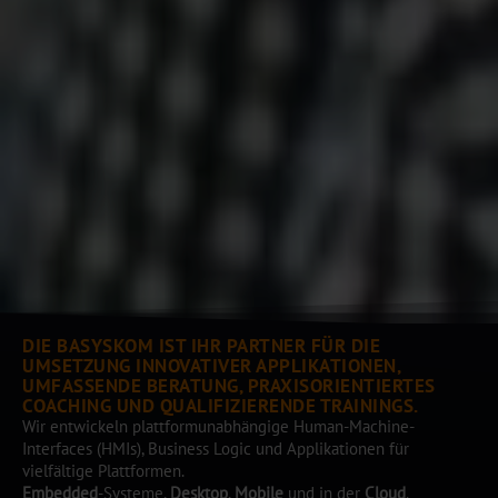
DIE BASYSKOM IST IHR PARTNER FÜR DIE
UMSETZUNG INNOVATIVER APPLIKATIONEN,
UMFASSENDE BERATUNG, PRAXISORIENTIERTES
COACHING UND QUALIFIZIERENDE TRAININGS.
Wir entwickeln plattformunabhängige Human-Machine-
Interfaces (HMIs), Business Logic und Applikationen für
vielfältige Plattformen.
Embedded
-Systeme,
Desktop
,
Mobile
und in der
Cloud
.