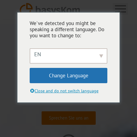
We've detected you might be
speaking a different language. Do
INNOVATIVE
you want to change to:
SOFTWARE
EN
ENGINEERING
SERVICES
Change Language
Anwendungsentwicklung für HMI, Smart Connected
Close and do not switch language
Devices und Cloud-Dienste
Sprechen Sie uns an