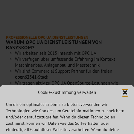
PROFESSIONELLE OPC UA DIENSTLEISTUNGEN
WARUM OPC UA DIENSTLEISTUNGEN VON
BASYSKOM?
Wir arbeiten seit 2015 intensiv mit OPC UA
Wir verfügen über umfassende Erfahrung im Kontext
Maschinenbau, Anlagenbau und Messtechnik
Wir sind Commercial Support Partner für den freien
open62541
-Stack
Wir tragen aktiv zu OPC UA OpenSource-Lösungen wie
open62541 oder Qt OPC UA bei
Cookie-Zustimmung verwalten
Um dir ein optimales Erlebnis zu bieten, verwenden wir
Lassen Sie sich überzeugen!
Technologien wie Cookies, um Geräteinformationen zu speichern
und/oder darauf zuzugreifen. Wenn du diesen Technologien
zustimmst, können wir Daten wie das Surfverhalten oder
eindeutige IDs auf dieser Website verarbeiten. Wenn du deine