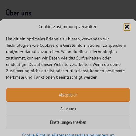
Über uns
Folgen Sie uns
Innovation Leaders
Cookie-Zustimmung verwalten
Kompetenzen
Um dir ein optimales Erlebnis zu bieten, verwenden wir
Branchen
Technologien wie Cookies, um Geräteinformationen zu speichern
Referenzen
und/oder darauf zuzugreifen. Wenn du diesen Technologien
zustimmst, können wir Daten wie das Surfverhalten oder
Partner
eindeutige IDs auf dieser Website verarbeiten. Wenn du deine
Karriere
Zustimmung nicht erteilst oder zurückziehst, können bestimmte
Merkmale und Funktionen beeinträchtigt werden.
Akzeptieren
Ablehnen
Datenschutzerklärung
Impressum
Einstellungen ansehen
Allgemeine und besondere Geschäftsbedingungen
Cookie-Richtlinie
Datenschutzerklärung
Impressum