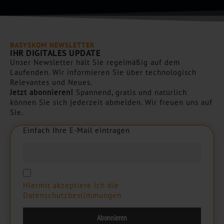
BASYSKOM NEWSLETTER
IHR DIGITALES UPDATE
Unser Newsletter hält Sie regelmäßig auf dem
Laufenden. Wir informieren Sie über technologisch
Relevantes und Neues.
Jetzt abonnieren!
Spannend, gratis und natürlich
können Sie sich jederzeit abmelden. Wir freuen uns auf
Sie.
Einfach Ihre E-Mail eintragen
E
i
n
f
a
c
h
I
h
r
e
E
-
M
a
i
l
e
i
n
t
r
a
g
e
n
Hiermit akzeptiere ich die
Datenschutzbestimmungen