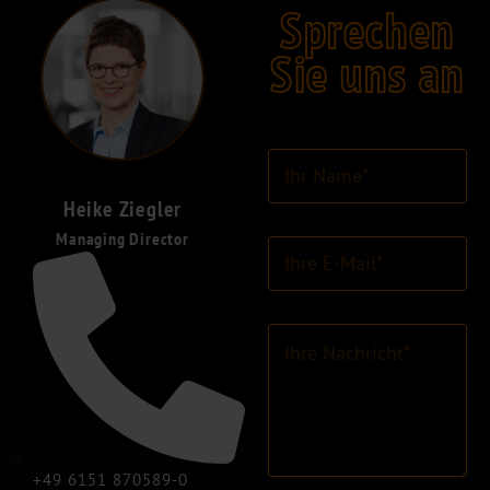
Sprechen
Sie uns an
I
h
r
Heike Ziegler
N
Managing Director
E
a
-
m
M
e
a
*
K
i
o
l
m
-
m
A
e
d
n
r
t
e
+49 6151 870589-0