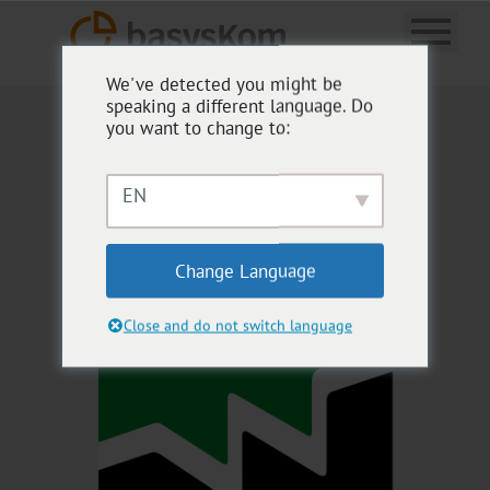
We've detected you might be
MICHAEL WEINIG AG
speaking a different language. Do
you want to change to:
OPC UA WOODWORKING
COMPANION SPECIFICATION
EN
Change Language
Close and do not switch language