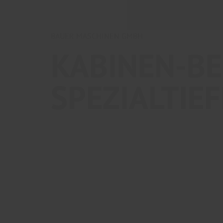
BAUER MASCHINEN GMBH
KABINEN-B
SPEZIAL​TI