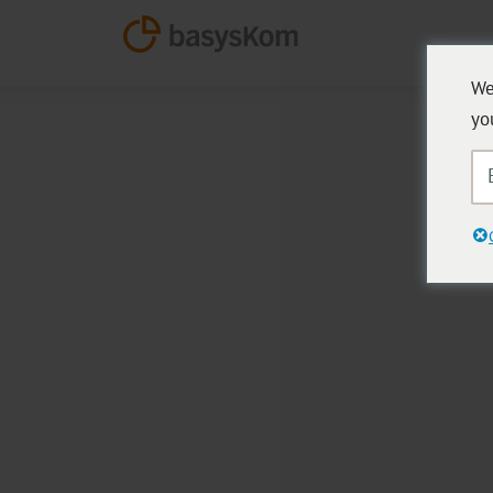
We
yo