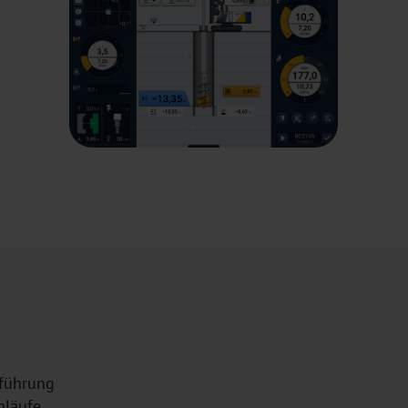
rführung
bläufe