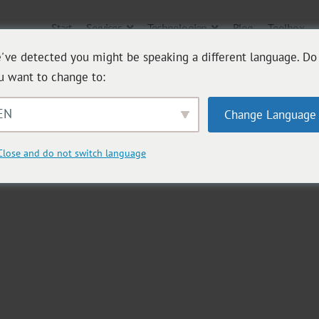
Start
Services
Technologien
Blog
Toolbox
've detected you might be speaking a different language. Do
u want to change to:
EN
Change Language
Close and do not switch language